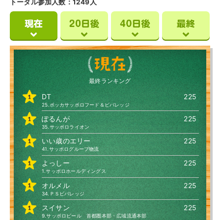
トータル参加人数：1249人
最終ランキング
DT
225
25.ポッカサッポロフード＆ビバレッジ
ぽるんが
225
35.サッポロライオン
いい歳のエリー
225
41.サッポログループ物流
よっしー
225
1.サッポロホールディングス
オルメル
225
34.ＰＳビバレッジ
スイサン
225
9.サッポロビール 首都圏本部・広域流通本部