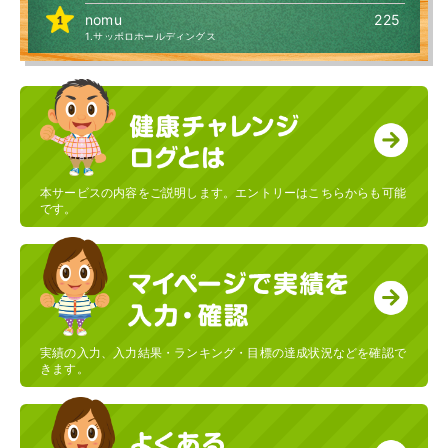
nomu
225
1.サッポロホールディングス
あいぽん
225
25.ポッカサッポロフード＆ビバレッジ
ポコポコ
225
25.ポッカサッポロフード＆ビバレッジ
フリエ丸
225
41.サッポログループ物流
本サービスの内容をご説明します。エントリーはこちらからも可能
Toru
225
です。
1.サッポロホールディングス
lc-Jack
225
20.サッポロビール 静岡工場
BOB
225
25.ポッカサッポロフード＆ビバレッジ
はち
225
実績の入力、入力結果・ランキング・目標の達成状況などを確認で
18.サッポロビール 群馬工場
きます。
shtk1625
225
35.サッポロライオン
カリック
225
25.ポッカサッポロフード＆ビバレッジ