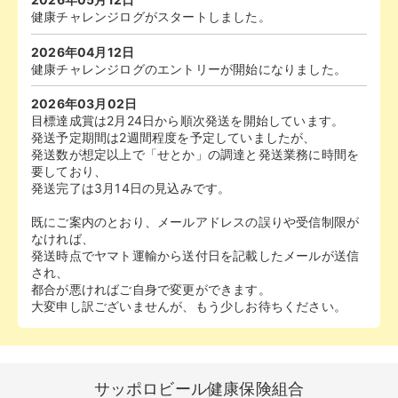
健康チャレンジログがスタートしました。
やすじゃ
224
21.
40.サッポロ流通システム
2026年04月12日
どんつき
224
21.
健康チャレンジログのエントリーが開始になりました。
16.サッポロビール 仙台工場
2026年03月02日
Elderly Tommy.H
224
21.
目標達成賞は2月24日から順次発送を開始しています。
35.サッポロライオン
発送予定期間は2週間程度を予定していましたが、
you
224
21.
発送数が想定以上で「せとか」の調達と発送業務に時間を
35.サッポロライオン
要しており、
大山 誠
224
21.
発送完了は3月14日の見込みです。
1.サッポロホールディングス
既にご案内のとおり、メールアドレスの誤りや受信制限が
ミントンズのザ・デモン
224
21.
なければ、
2.サッポロビール 本社
発送時点でヤマト運輸から送付日を記載したメールが送信
アサヒキリンサントリー
224
21.
され、
20.サッポロビール 静岡工場
都合が悪ければご自身で変更ができます。
nakayoshi3
223
大変申し訳ございませんが、もう少しお待ちください。
34.
22.サッポロビール 岡山ワイナリー
オジュウチョウサン
223
34.
2.サッポロビール 本社
2級陸上無線技士
223
サッポロビール健康保険組合
34.