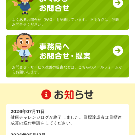
乗り鉄
225
2.サッポロビール 本社
よくあるお問合せ（FAQ）を記載しています。 不明な点は、別途
ＯＢＫ６２
225
お問合せください。
10.サッポロビール 関信越本部
maki
225
18.サッポロビール 群馬工場
otakusa
225
19.サッポロビール 千葉工場
愛媛県産 シャインマスカット
224
21.
0.上記以外
お問合せ・サービス改善の提案などは、こちらのメールフォームか
らお願いします。
HIDE
224
21.
34.ＰＳビバレッジ
スコッチ
224
21.
2.サッポロビール 本社
はらぼー
224
21.
2.サッポロビール 本社
2026年07月11日
some
224
21.
健康チャレンジログが終了しました。目標達成者は目標達
21.サッポロビール 九州日田工場
成賞の送付申請をしてください。
ウォーク
224
21.
2026年05月12日
20.サッポロビール 静岡工場